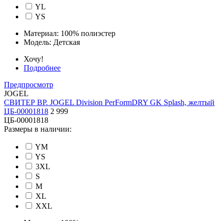
YL
YS
Материал:
100% полиэстер
Модель:
Детская
Хочу!
Подробнее
Предпросмотр
JOGEL
СВИТЕР ВР. JOGEL Division PerFormDRY GK Splash, желтый
ЦБ-00001818
2 999
ЦБ-00001818
Размеры в наличии:
YM
YS
3XL
S
M
XL
XXL