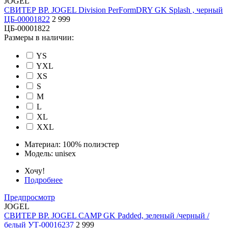
JOGEL
СВИТЕР ВР. JOGEL Division PerFormDRY GK Splash , черный
ЦБ-00001822
2 999
ЦБ-00001822
Размеры в наличии:
YS
YXL
XS
S
M
L
XL
XXL
Материал:
100% полиэстер
Модель:
unisex
Хочу!
Подробнее
Предпросмотр
JOGEL
СВИТЕР ВР. JOGEL CAMP GK Padded, зеленый /черный /
белый УТ-00016237
2 999