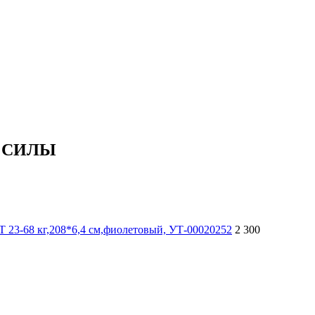
 СИЛЫ
8 кг,208*6,4 см,фиолетовый, УТ-00020252
2 300