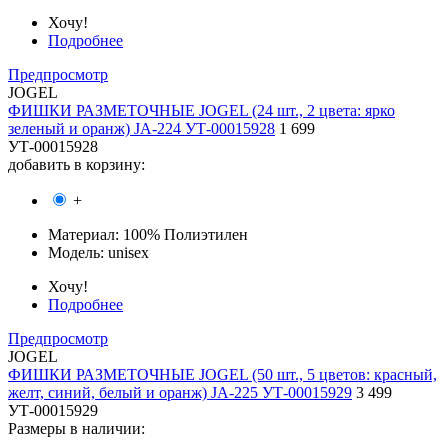
Хочу!
Подробнее
Предпросмотр
JOGEL
ФИШКИ РАЗМЕТОЧНЫЕ JOGEL (24 шт., 2 цвета: ярко
зеленый и оранж) JA-224 УТ-00015928
1 699
УТ-00015928
добавить в корзину:
+
Материал:
100% Полиэтилен
Модель:
unisex
Хочу!
Подробнее
Предпросмотр
JOGEL
ФИШКИ РАЗМЕТОЧНЫЕ JOGEL (50 шт., 5 цветов: красный,
желт, синий, белый и оранж) JA-225 УТ-00015929
3 499
УТ-00015929
Размеры в наличии: