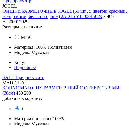
Предпросмотр
JOGEL
ФИШКИ РАЗМЕТОЧНЫЕ JOGEL (50 шт., 5 цветов: красный,
желт, синий, белый и оранж) JA-225 УТ-00015929
3 499
УТ-00015929
Размеры в наличии:
MISC
Материал:
100% Полиэтилен
Модель:
Мужская
Хочу!
Подробнее
SALE
Предпросмотр
MAD GUY
КОНУС MAD GUY РАЗМЕТОЧНЫЙ С ОТВЕРСТИЯМИ
(38см)
450
200
добавить в корзину:
+
Материал:
пластик 100%
Модель:
Мужская